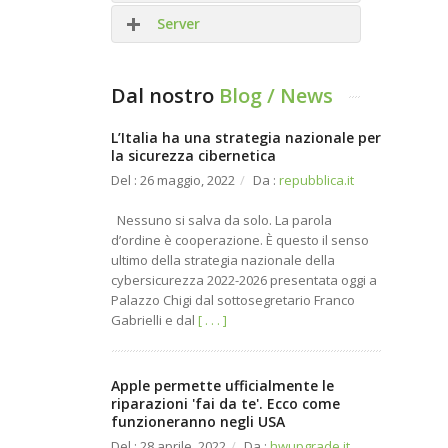
Server
Siti WEB
Dal nostro
Blog / News
APP Mobile
SMTP
Realtà Aumentata
L’Italia ha una strategia nazionale per
Hosting
la sicurezza cibernetica
E-Commerce B2C / B2B
Cloud
Del : 26 maggio, 2022
/
Da :
repubblica.it
CRM / Intranet / SW
Nessuno si salva da solo. La parola
d’ordine è cooperazione. È questo il senso
Grafica
ultimo della strategia nazionale della
cybersicurezza 2022-2026 presentata oggi a
Palazzo Chigi dal sottosegretario Franco
Gabrielli e dal
[ . . . ]
Apple permette ufficialmente le
riparazioni 'fai da te'. Ecco come
funzioneranno negli USA
Del : 28 aprile, 2022
/
Da :
hwupgrade.it