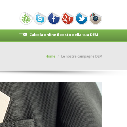
Calcola online il costo della tua DEM
Home
/
Le nostre campagne DEM