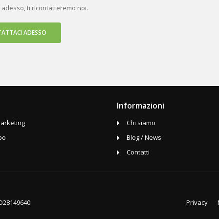
 adesso, ti ricontatteremo noi.
ATTACI ADESSO
Informazioni
arketing
Chi siamo
po
Blog / News
Contatti
Privacy
 RO28149640